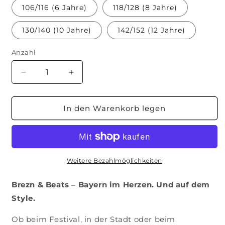
106/116 (6 Jahre)
118/128 (8 Jahre)
130/140 (10 Jahre)
142/152 (12 Jahre)
Anzahl
Verringere
Erhöhe
die
die
Menge
Menge
für
für
In den Warenkorb legen
Kinder-
Kinder-
Shirt
Shirt
&quot;Brezn
&quot;Brezn
&amp;
&amp;
Beats&quot;
Beats&quot;
Weitere Bezahlmöglichkeiten
Brezn & Beats – Bayern im Herzen. Und auf dem
Style.
Ob beim Festival, in der Stadt oder beim