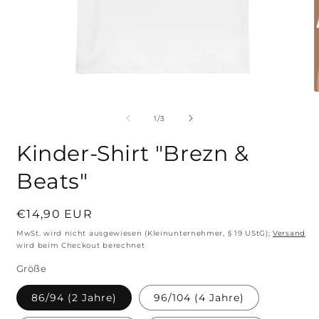
Medien
M
1
2
in
i
von
1
/
3
Modal
M
öffnen
ö
Kinder-Shirt "Brezn &
Beats"
Normaler
€14,90 EUR
Preis
MwSt. wird nicht ausgewiesen (Kleinunternehmer, § 19 UStG);
Versand
wird beim Checkout berechnet
Größe
86/94 (2 Jahre)
96/104 (4 Jahre)