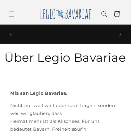
Direkt
zum
Inhalt
Warenkorb
De neuen Kollektionen sind online!
Über Legio Bavariae
Mia san Legio Bavariae.
Nicht nur weil wir Lederhos’n tragen, sondern
weil wir glauben, dass
Heimat mehr ist als Klischees. Für uns
bedeutet Bayern: Freiheit spür’n